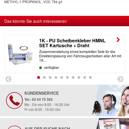
METHYL-1-PROPANOL. VOC 794 g/l.
Das könnte Sie auch interessieren
1K - PU Scheibenkleber HMNL
SET Kartusche + Draht
Zusammenstellung eines kompletten Sets für die
Direkteinglasung von Fahrzeugscheiben aller Art mit
1K...
verfügbar
KUNDENSERVICE
Tel.: 03 54 75 302
Mo - Do von 8:00 - 16:30 Uhr
Fr von 8:00 - 15:00 Uhr
AUF DER SUCHE NACH