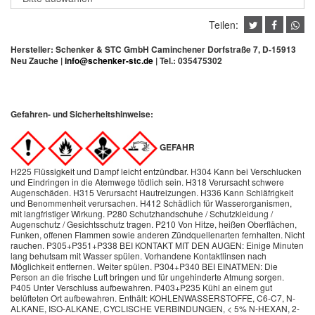
Teilen:
Hersteller: Schenker & STC GmbH Caminchener Dorfstraße 7, D-15913
Neu Zauche |
info@schenker-stc.de
| Tel.:
035475302
Gefahren- und Sicherheitshinweise:
GEFAHR
H225 Flüssigkeit und Dampf leicht entzündbar. H304 Kann bei Verschlucken
und Eindringen in die Atemwege tödlich sein. H318 Verursacht schwere
Augenschäden. H315 Verursacht Hautreizungen. H336 Kann Schläfrigkeit
und Benommenheit verursachen. H412 Schädlich für Wasserorganismen,
mit langfristiger Wirkung. P280 Schutzhandschuhe / Schutzkleidung /
Augenschutz / Gesichtsschutz tragen. P210 Von Hitze, heißen Oberflächen,
Funken, offenen Flammen sowie anderen Zündquellenarten fernhalten. Nicht
rauchen. P305+P351+P338 BEI KONTAKT MIT DEN AUGEN: Einige Minuten
lang behutsam mit Wasser spülen. Vorhandene Kontaktlinsen nach
Möglichkeit entfernen. Weiter spülen. P304+P340 BEI EINATMEN: Die
Person an die frische Luft bringen und für ungehinderte Atmung sorgen.
P405 Unter Verschluss aufbewahren. P403+P235 Kühl an einem gut
belüfteten Ort aufbewahren. Enthält: KOHLENWASSERSTOFFE, C6-C7, N-
ALKANE, ISO-ALKANE, CYCLISCHE VERBINDUNGEN, < 5% N-HEXAN, 2-