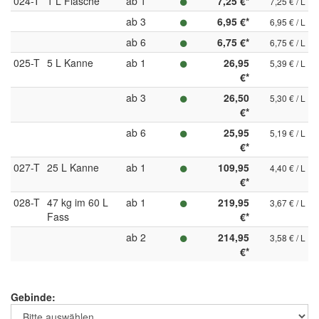
024-T
1 L Flasche
ab 1
7,25 €*
7,25 € / L
ab 3
6,95 €*
6,95 € / L
ab 6
6,75 €*
6,75 € / L
025-T
5 L Kanne
ab 1
26,95
5,39 € / L
€*
ab 3
26,50
5,30 € / L
€*
ab 6
25,95
5,19 € / L
€*
027-T
25 L Kanne
ab 1
109,95
4,40 € / L
€*
028-T
47 kg im 60 L
ab 1
219,95
3,67 € / L
Fass
€*
ab 2
214,95
3,58 € / L
€*
Gebinde: