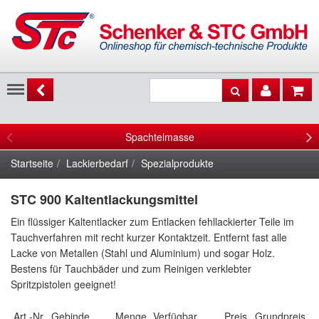
Menu
Spachtelmasse
Startseite
Lackierbedarf
Spezialprodukte
STC 900 Kaltentlackungsmittel
Ein flüssiger Kaltentlacker zum Entlacken fehllackierter Teile im
Tauchverfahren mit recht kurzer Kontaktzeit. Entfernt fast alle
Lacke von Metallen (Stahl und Aluminium) und sogar Holz.
Bestens für Tauchbäder und zum Reinigen verklebter
Spritzpistolen geeignet!
Art.-Nr.
Gebinde
Menge
Verfügbar
Preis
Grundpreis