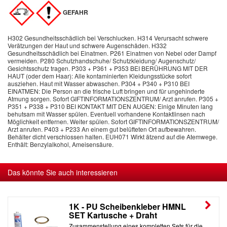
GEFAHR
H302 Gesundheitsschädlich bei Verschlucken. H314 Verursacht schwere
Verätzungen der Haut und schwere Augenschäden. H332
Gesundheitsschädlich bei Einatmen. P261 Einatmen von Nebel oder Dampf
vermeiden. P280 Schutzhandschuhe/ Schutzkleidung/ Augenschutz/
Gesichtsschutz tragen. P303 + P361 + P353 BEI BERÜHRUNG MIT DER
HAUT (oder dem Haar): Alle kontaminierten Kleidungsstücke sofort
ausziehen. Haut mit Wasser abwaschen. P304 + P340 + P310 BEI
EINATMEN: Die Person an die frische Luft bringen und für ungehinderte
Atmung sorgen. Sofort GIFTINFORMATIONSZENTRUM/ Arzt anrufen. P305 +
P351 + P338 + P310 BEI KONTAKT MIT DEN AUGEN: Einige Minuten lang
behutsam mit Wasser spülen. Eventuell vorhandene Kontaktlinsen nach
Möglichkeit entfernen. Weiter spülen. Sofort GIFTINFORMATIONSZENTRUM/
Arzt anrufen. P403 + P233 An einem gut belüfteten Ort aufbewahren.
Behälter dicht verschlossen halten. EUH071 Wirkt ätzend auf die Atemwege.
Enthält: Benzylalkohol, Ameisensäure.
Das könnte Sie auch interessieren
1K - PU Scheibenkleber HMNL
SET Kartusche + Draht
Zusammenstellung eines kompletten Sets für die