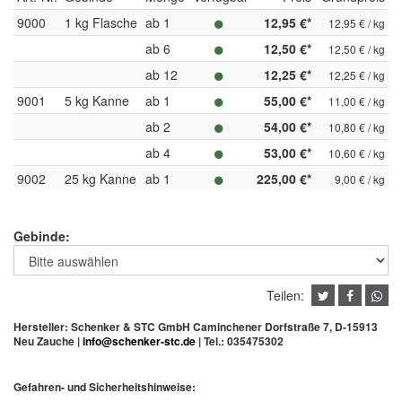
9000
1 kg Flasche
ab 1
12,95 €*
12,95 € / kg
ab 6
12,50 €*
12,50 € / kg
ab 12
12,25 €*
12,25 € / kg
9001
5 kg Kanne
ab 1
55,00 €*
11,00 € / kg
ab 2
54,00 €*
10,80 € / kg
ab 4
53,00 €*
10,60 € / kg
9002
25 kg Kanne
ab 1
225,00 €*
9,00 € / kg
Gebinde:
Teilen:
Hersteller: Schenker & STC GmbH Caminchener Dorfstraße 7, D-15913
Neu Zauche |
info@schenker-stc.de
| Tel.:
035475302
Gefahren- und Sicherheitshinweise: