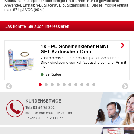
Kontakt kann zu spröder oder rissiger Haut führen. Nur für gewerbliche
Anwender. Enthält: n-Butylacetat, Dibutylzinndilaurat. Dieses Produkt enthält
max. 874 g/l VOC (99 %).
Das könnte Sie auch interessieren
1K - PU Scheibenkleber HMNL
SET Kartusche + Draht
Zusammenstellung eines kompletten Sets für die
Direkteinglasung von Fahrzeugscheiben aller Art mit
1K...
verfügbar
KUNDENSERVICE
Tel.: 03 54 75 302
Mo - Do von 8:00 - 16:30 Uhr
Fr von 8:00 - 15:00 Uhr