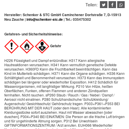
Teilen:
Hersteller: Schenker & STC GmbH Caminchener Dorfstraße 7, D-15913
Neu Zauche |
info@schenker-stc.de
| Tel.:
035475302
Gefahren- und Sicherheitshinweise:
Gefahr
H226 Flüssigkeit und Dampf entzündbar. H317 Kann allergische
Hautreaktionen verursachen. H341 Kann vermutlich genetische Defekte
verursachen. H360FD Kann die Fruchtbarkeit beeinträchtigen. Kann das
Kind im Mutterleib schädigen. H371 Kann die Organe schädigen. H336 Kann
Schläfrigkeit und Benommenheit verursachen. H373 Kann das Immunsystem
schädigen bei längerer oder wiederholter Exposition. H412 Schädlich für
Wasserorganismen, mit langfristiger Wirkung. P210 Von Hitze, heißen
Oberflächen, Funken, offenen Flammen und anderen Zündquellen
fernhalten. Nicht rauchen. sP260 Staub / Rauch / Gas / Nebel / Dampf /
Aerosol nicht einatmen. P280 Schutzhandschuhe/ Schutzkleidung/
Augenschutz/ Gesichtsschutz/ Gehörschutz tragen. P303+P361+P353 BEI
BERÜHRUNG MIT DER HAUT (oder dem Haar): Alle kontaminierten
Kleidungsstücke sofort ausziehen. Haut mit Wasser abwaschen [oder
duschen]. P304+P340 BEI EINATMEN: Die Person an die frische Luft bringen
und für ungehinderte Atmung sorgen. P312 Bei Unwohlsein
GIFTINFORMATIONSZENTRUM / Arzt anrufen. EUH066 Wiederholter