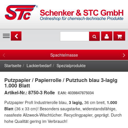
Menu
Spachtelmasse
Startseite
Lackierbedarf
Spezialprodukte
Putzpapier / Papierrolle / Putztuch blau 3-lagig
1.000 Blatt
Artikel-Nr.: 8750-3
Rolle
EAN: 4039847875034
Putzpapier Profi Industrierolle blau,
3 lagig,
36 cm breit,
1.000
Blatt
(
36 x 33 cm
)
! B
esonders saugstarke,
widerstandsfähige,
nassfeste
Allzweck-Wischtücher.
Recyclingpapier, geprägt
. Durch
hohe Qualität gering im Verbrauch!