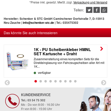
*Preise inkl. gesetzl. MwSt. zzgl.
Verpackung und Versand
Teilen:
Hersteller: Schenker & STC GmbH Caminchener Dorfstraße 7, D-15913
Neu Zauche |
info@schenker-stc.de
| Tel.:
035475302
Das könnte Sie auch interessieren
1K - PU Scheibenkleber HMNL
SET Kartusche + Draht
Zusammenstellung eines kompletten Sets für die
Direkteinglasung von Fahrzeugscheiben aller Art mit
1K...
verfügbar
KUNDENSERVICE
Tel.: 03 54 75 302
Mo - Do von 8:00 - 16:30 Uhr
Fr von 8:00 - 15:00 Uhr