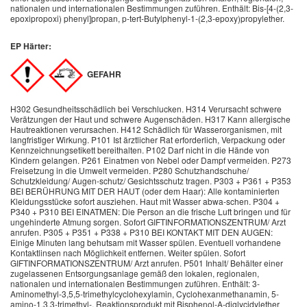
nationalen und internationalen Bestimmungen zuführen. Enthält: Bis-[4-(2,3-
epoxipropoxi) phenyl]propan, p-tert-Butylphenyl-1-(2,3-epoxy)propylether.
EP Härter:
GEFAHR
H302 Gesundheitsschädlich bei Verschlucken. H314 Verursacht schwere
Verätzungen der Haut und schwere Augenschäden. H317 Kann allergische
Hautreaktionen verursachen. H412 Schädlich für Wasserorganismen, mit
langfristiger Wirkung. P101 Ist ärztlicher Rat erforderlich, Verpackung oder
Kennzeichnungsetikett bereithalten. P102 Darf nicht in die Hände von
Kindern gelangen. P261 Einatmen von Nebel oder Dampf vermeiden. P273
Freisetzung in die Umwelt vermeiden. P280 Schutzhandschuhe/
Schutzkleidung/ Augen-schutz/ Gesichtsschutz tragen. P303 + P361 + P353
BEI BERÜHRUNG MIT DER HAUT (oder dem Haar): Alle kontaminierten
Kleidungsstücke sofort ausziehen. Haut mit Wasser abwa-schen. P304 +
P340 + P310 BEI EINATMEN: Die Person an die frische Luft bringen und für
ungehinderte Atmung sorgen. Sofort GIFTINFORMATIONSZENTRUM/ Arzt
anrufen. P305 + P351 + P338 + P310 BEI KONTAKT MIT DEN AUGEN:
Einige Minuten lang behutsam mit Wasser spülen. Eventuell vorhandene
Kontaktlinsen nach Möglichkeit entfernen. Weiter spülen. Sofort
GIFTINFORMATIONSZENTRUM/ Arzt anrufen. P501 Inhalt/ Behälter einer
zugelassenen Entsorgungsanlage gemäß den lokalen, regionalen,
nationalen und internationalen Bestimmungen zuführen. Enthält: 3-
Aminomethyl-3,5,5-trimethylcyclohexylamin, Cyclohexanmethanamin, 5-
amino-1,3,3-trimethyl-, Reaktionsprodukt mit Bisphenol-A-diglycidylether