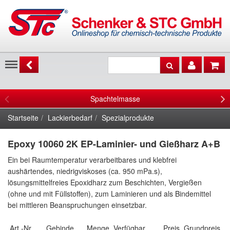
Menu
Spachtelmasse
Startseite
Lackierbedarf
Spezialprodukte
Epoxy 10060 2K EP-Laminier- und Gießharz A+B
Ein bei Raumtemperatur verarbeitbares und klebfrei
aushärtendes, niedrigviskoses (ca. 950 mPa.s),
lösungsmittelfreies Epoxidharz zum Beschichten, Vergießen
(ohne und mit Füllstoffen), zum Laminieren und als Bindemittel
bei mittleren Beanspruchungen einsetzbar.
Art.-Nr.
Gebinde
Menge
Verfügbar
Preis
Grundpreis