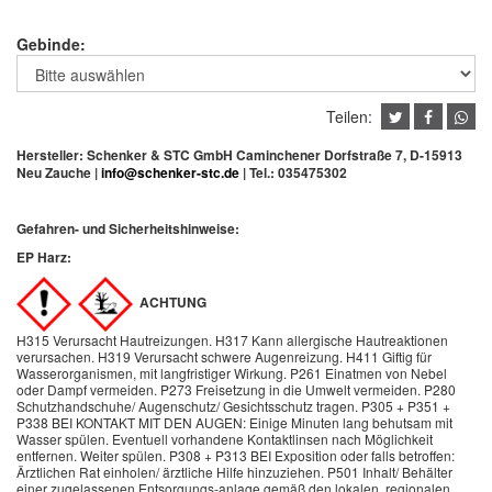
Gebinde:
Teilen:
Hersteller: Schenker & STC GmbH Caminchener Dorfstraße 7, D-15913
Neu Zauche |
info@schenker-stc.de
| Tel.:
035475302
Gefahren- und Sicherheitshinweise:
EP Harz:
ACHTUNG
H315 Verursacht Hautreizungen. H317 Kann allergische Hautreaktionen
verursachen. H319 Verursacht schwere Augenreizung. H411 Giftig für
Wasserorganismen, mit langfristiger Wirkung. P261 Einatmen von Nebel
oder Dampf vermeiden. P273 Freisetzung in die Umwelt vermeiden. P280
Schutzhandschuhe/ Augenschutz/ Gesichtsschutz tragen. P305 + P351 +
P338 BEI KONTAKT MIT DEN AUGEN: Einige Minuten lang behutsam mit
Wasser spülen. Eventuell vorhandene Kontaktlinsen nach Möglichkeit
entfernen. Weiter spülen. P308 + P313 BEI Exposition oder falls betroffen:
Ärztlichen Rat einholen/ ärztliche Hilfe hinzuziehen. P501 Inhalt/ Behälter
einer zugelassenen Entsorgungs-anlage gemäß den lokalen, regionalen,