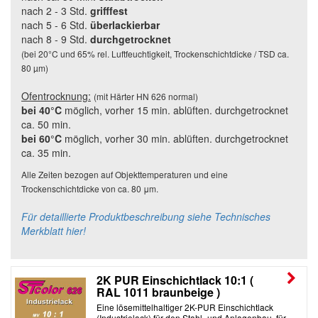
nach 2 - 3 Std.
grifffest
nach 5
- 6 Std.
überlackierbar
nach 8 - 9 Std.
durchgetrocknet
(bei 20°C und 65% rel. Luftfeuchtigkeit, Trockenschichtdicke / TSD ca.
80 µm)
Ofentrocknung:
(mit Härter HN 626 normal)
bei 40°C
möglich, vorher 15 min. ablüften. durchgetrocknet
ca. 50 min.
bei 60°C
möglich, vorher 30 min. ablüften.
durchgetrocknet
ca. 35 min.
Alle Zeiten bezogen auf Objekttemperaturen und eine
Trockenschichtdicke von ca. 80 μm.
Für detaillierte Produktbeschreibung siehe Technisches
Merkblatt hier!
2K PUR Einschichtlack 10:1 (
RAL 1011 braunbeige )
Eine lösemittelhaltiger 2K-PUR Einschichtlack
(Industrielack) für den Stahl- und Anlagenbau, für