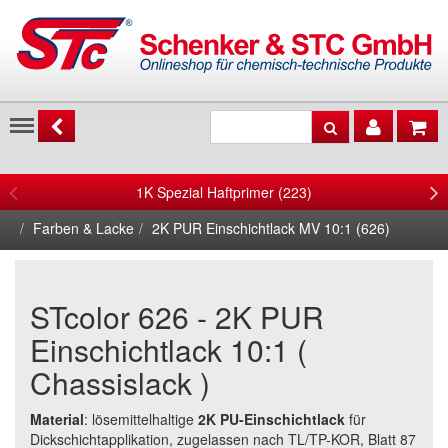
Menu
1K Spezial Haftprimer (223)
Farben & Lacke
2K PUR Einschichtlack MV 10:1 (626)
STcolor 626 - 2K PUR
Einschichtlack 10:1 (
Chassislack )
Material
: lösemittelhaltige
2K PU-Einschichtlack
für
Dickschichtapplikation, zugelassen nach TL/TP-KOR, Blatt 87