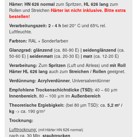
Härter:
HN 626 normal
zum Spritzen,
HL 626 lang
zum
Rollen und Streichen
Härter ist nicht inklusive. Bitte extra
bestellen!
Verarbeitungszeit:
2 - 4 h
bei 20° C und 65% rel.
Luftfeuchte.
Farbton:
RAL + Sonderfarben
Glanzgrad:
glänzend
(
ca. 80-90 E
)
|
seidenglänzend
(
ca.
50-60 E
)
|
seidenmatt
(
ca. 20-30 E
)
|
matt
(
ca. 12-20 E
)
Verarbeitung:
Zum
Spritzen
(Luft und Airless) und
mit Roll
Härter HL 626 lang
auch zum
Streichen / Rollen
geeignet.
Verdünnung:
Acrylverdünner
, U
niversalverdünner
Empfohlene Trockenschichtdicke (TSD):
40 – 60 μm
Innenbereich
, 80 – 100 μm im
Außenbereich
Theoretische Ergiebigkeit:
(bei 80 µm TSD): ca.
5,2 m² /
kg
-> ca. 190 g/m²
Trocknung:
Lufttrocknung:
(mit Härter HN 626 normal)
nach ca. 30 Min.
staubtrocken