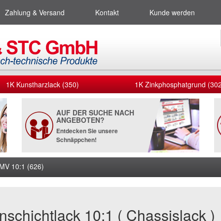
Zahlung & Versand
Kontakt
Kunde werden
1K Kunstharzlack (350)
1K Zinkphosphatgrund (302
AUF DER SUCHE NACH
ANGEBOTEN?
Entdecken Sie unsere
Schnäppchen!
 MV 10:1 (626)
schichtlack 10:1 ( Chassislack )