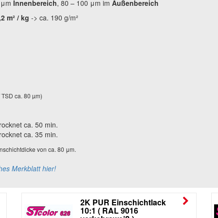
0 μm
Innenbereich
, 80 – 100 μm im
Außenbereich
,2 m² / kg
-> ca. 190 g/m²
 / TSD ca. 80 µm)
rocknet ca. 50 min.
rocknet ca. 35 min.
nschichtdicke von ca. 80 μm.
hes Merkblatt hier!
2K PUR Einschichtlack
10:1 ( RAL 9016