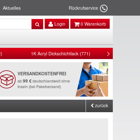
Aktuelles
Rückrufservice
Login
0
Warenkorb
)
1K Acryl Dickschichtlack (771)
1K Zink
VERSANDKOSTENFREI
99 €
ab
deutschlandweit ohne
Inseln (bei Paketversand)
zurück