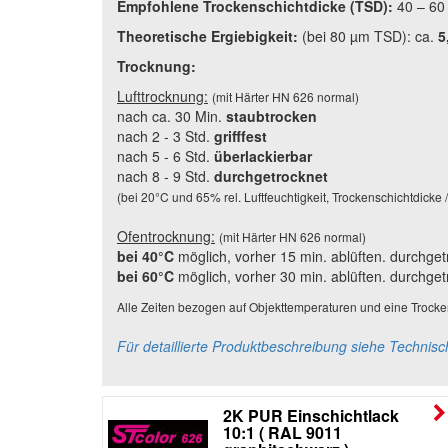
Empfohlene Trockenschichtdicke (TSD):
40 – 6
Theoretische Ergiebigkeit:
(bei 80 µm TSD): ca.
5
Trocknung:
Lufttrocknung:
(mit Härter HN 626 normal)
nach ca. 30 Min.
staubtrocken
nach 2 - 3 Std.
grifffest
nach 5
- 6 Std.
überlackierbar
nach 8 - 9 Std.
durchgetrocknet
(bei 20°C und 65% rel. Luftfeuchtigkeit, Trockenschichtdicke
Ofentrocknung:
(mit Härter HN 626 normal)
bei 40°C
möglich, vorher 15 min. ablüften. durchget
bei 60°C
möglich, vorher 30 min. ablüften.
durchget
Alle Zeiten bezogen auf Objekttemperaturen und eine Trocke
Für detaillierte Produktbeschreibung siehe Technisc
2K PUR Einschichtlack
10:1 ( RAL 9011