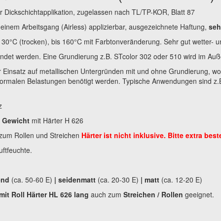
r Dickschichtapplikation, zugelassen nach TL/TP-KOR, Blatt 87
einem Arbeitsgang (Airless) applizierbar, ausgezeichnete Haftung,
seh
30°C (trocken), bis 160°C mit Farbtonveränderung. Sehr gut wetter- 
det werden. Eine Grundierung z.B. STcolor 302 oder 510 wird im Auß
r Einsatz auf metallischen Untergründen mit und ohne Grundierung, w
ormalen Belastungen benötigt werden. Typische Anwendungen sind z.B
z
h Gewicht
mit Härter H 626
zum Rollen und Streichen
Härter ist nicht inklusive. Bitte extra best
uftfeuchte.
end
(
ca. 50-60 E
)
|
seidenmatt
(
ca. 20-30 E
)
|
matt
(
ca. 12-20 E
)
mit Roll Härter HL 626 lang
auch zum
Streichen / Rollen
geeignet.