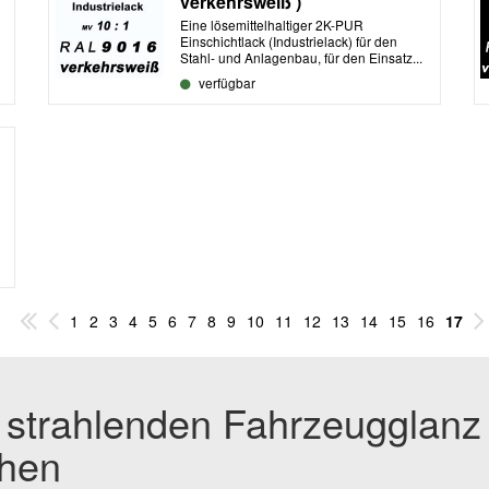
verkehrsweiß )
Eine lösemittelhaltiger 2K-PUR
Einschichtlack (Industrielack) für den
Stahl- und Anlagenbau, für den Einsatz...
verfügbar
1
2
3
4
5
6
7
8
9
10
11
12
13
14
15
16
17
r strahlenden Fahrzeugglanz
chen