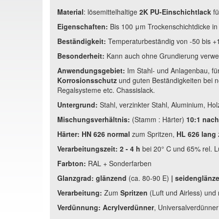
Material
: lösemittelhaltige
2K PU-Einschichtlack
fü
Eigenschaften:
Bis 100 μm Trockenschichtdicke in 
Beständigkeit:
Temperaturbeständig von -50 bis +1
Besonderheit:
Kann auch ohne Grundierung verwen
Anwendungsgebiet:
Im Stahl- und Anlagenbau, fü
Korrosionsschutz
und guten Beständigkeiten bei n
Regalsysteme etc. Chassislack.
Untergrund:
Stahl, verzinkter Stahl, Aluminium, Hol
Mischungsverhältnis:
(Stamm : Härter)
10:1 nac
Härter:
HN 626 normal
zum Spritzen,
HL 626 lang
Verarbeitungszeit:
2 - 4 h
bei 20° C und 65% rel. L
Farbton:
RAL + Sonderfarben
Glanzgrad:
glänzend
(
ca. 80-90 E
)
|
seidenglänz
Verarbeitung:
Zum
Spritzen
(Luft und Airless) und
Verdünnung:
Acrylverdünner
, U
niversalverdünner