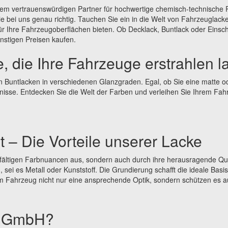
hrem vertrauenswürdigen Partner für hochwertige chemisch-technische
ie bei uns genau richtig. Tauchen Sie ein in die Welt von Fahrzeuglack
 für Ihre Fahrzeugoberflächen bieten. Ob Decklack, Buntlack oder Einsc
nstigen Preisen kaufen.
e, die Ihre Fahrzeuge erstrahlen 
on Buntlacken in verschiedenen Glanzgraden. Egal, ob Sie eine matte 
fnisse. Entdecken Sie die Welt der Farben und verleihen Sie Ihrem Fah
t – Die Vorteile unserer Lacke
lfältigen Farbnuancen aus, sondern auch durch ihre herausragende Quali
 sei es Metall oder Kunststoff. Die Grundierung schafft die ideale Basi
 Fahrzeug nicht nur eine ansprechende Optik, sondern schützen es a
C GmbH?