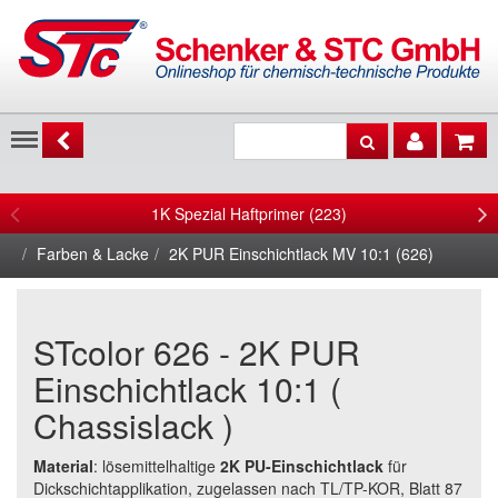
Menu
1K Spezial Haftprimer (223)
Farben & Lacke
2K PUR Einschichtlack MV 10:1 (626)
STcolor 626 - 2K PUR
Einschichtlack 10:1 (
Chassislack )
Material
: lösemittelhaltige
2K PU-Einschichtlack
für
Dickschichtapplikation, zugelassen nach TL/TP-KOR, Blatt 87