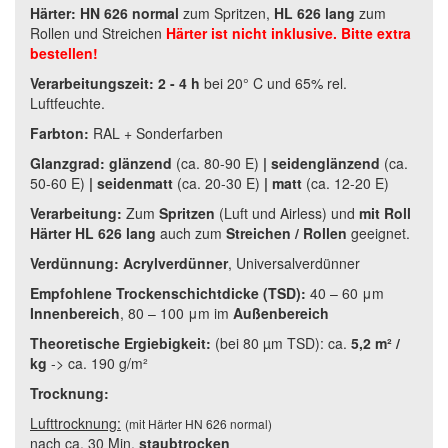
Härter:
HN 626 normal
zum Spritzen,
HL 626 lang
zum
Rollen und Streichen
Härter ist nicht inklusive. Bitte extra
bestellen!
Verarbeitungszeit:
2 - 4 h
bei 20° C und 65% rel.
Luftfeuchte.
Farbton:
RAL + Sonderfarben
Glanzgrad:
glänzend
(
ca. 80-90 E
)
|
seidenglänzend
(
ca.
50-60 E
)
|
seidenmatt
(
ca. 20-30 E
)
|
matt
(
ca. 12-20 E
)
Verarbeitung:
Zum
Spritzen
(Luft und Airless) und
mit Roll
Härter HL 626 lang
auch zum
Streichen / Rollen
geeignet.
Verdünnung:
Acrylverdünner
, U
niversalverdünner
Empfohlene Trockenschichtdicke (TSD):
40 – 60 μm
Innenbereich
, 80 – 100 μm im
Außenbereich
Theoretische Ergiebigkeit:
(bei 80 µm TSD): ca.
5,2 m² /
kg
-> ca. 190 g/m²
Trocknung:
Lufttrocknung:
(mit Härter HN 626 normal)
nach ca. 30 Min.
staubtrocken