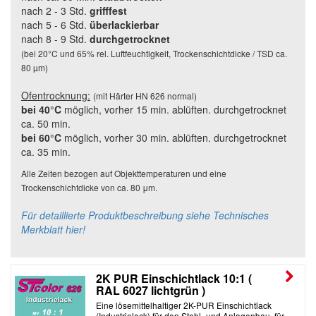
nach 2 - 3 Std.
grifffest
nach 5
- 6 Std.
überlackierbar
nach 8 - 9 Std.
durchgetrocknet
(bei 20°C und 65% rel. Luftfeuchtigkeit, Trockenschichtdicke / TSD ca.
80 µm)
Ofentrocknung:
(mit Härter HN 626 normal)
bei 40°C
möglich, vorher 15 min. ablüften. durchgetrocknet
ca. 50 min.
bei 60°C
möglich, vorher 30 min. ablüften.
durchgetrocknet
ca. 35 min.
Alle Zeiten bezogen auf Objekttemperaturen und eine
Trockenschichtdicke von ca. 80 μm.
Für detaillierte Produktbeschreibung siehe Technisches
Merkblatt hier!
2K PUR Einschichtlack 10:1 (
RAL 6027 lichtgrün )
Eine lösemittelhaltiger 2K-PUR Einschichtlack
(Industrielack) für den Stahl- und Anlagenbau, für