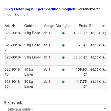
30 kg Lieferung
nur
per Spedition möglich
!
Versandkosten
finden Sie
hier
!
Art.-Nr.
Gebinde
Menge
Verfügbar
Preis
Grundpreis
626-9018-
1 kg Dose
ab 1
18,80 €*
18,80 € / kg
1
626-9018-
2 kg Dose
ab 1
36,25 €*
18,13 € / kg
2
626-9018-
5 kg Eimer
ab 1
83,50 €*
16,70 € / kg
5
626-9018-
10 kg
ab 1
159,95
16,00 € / kg
10
Eimer
€*
626-9018-
30 kg
ab 1
417,75
13,93 € / kg
30
Eimer
€*
Glanzgrad: