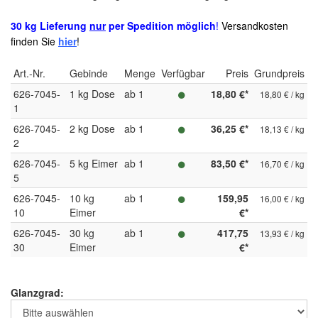
30 kg Lieferung
nur
per Spedition möglich
!
Versandkosten
finden Sie
hier
!
Art.-Nr.
Gebinde
Menge
Verfügbar
Preis
Grundpreis
626-7045-
1 kg Dose
ab 1
18,80 €*
18,80 € / kg
1
626-7045-
2 kg Dose
ab 1
36,25 €*
18,13 € / kg
2
626-7045-
5 kg Eimer
ab 1
83,50 €*
16,70 € / kg
5
626-7045-
10 kg
ab 1
159,95
16,00 € / kg
10
Eimer
€*
626-7045-
30 kg
ab 1
417,75
13,93 € / kg
30
Eimer
€*
Glanzgrad: