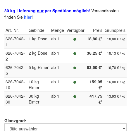
30 kg Lieferung
nur
per Spedition möglich
!
Versandkosten
finden Sie
hier
!
Art.-Nr.
Gebinde
Menge
Verfügbar
Preis
Grundpreis
626-7042-
1 kg Dose
ab 1
18,80 €*
18,80 € / kg
1
626-7042-
2 kg Dose
ab 1
36,25 €*
18,13 € / kg
2
626-7042-
5 kg Eimer
ab 1
83,50 €*
16,70 € / kg
5
626-7042-
10 kg
ab 1
159,95
16,00 € / kg
10
Eimer
€*
626-7042-
30 kg
ab 1
417,75
13,93 € / kg
30
Eimer
€*
Glanzgrad: