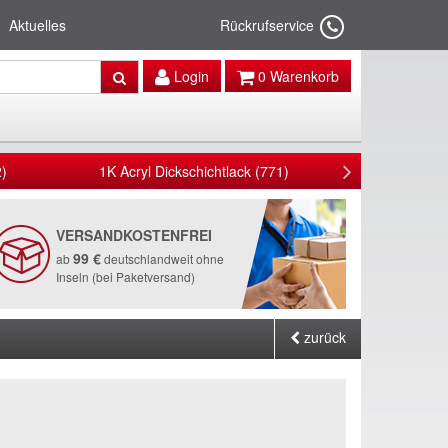
Aktuelles
Rückrufservice
Login
0
Warenkorb
)
1K Acryl Dickschichtlack (771)
1K Zink
VERSANDKOSTENFREI
99 €
ab
deutschlandweit ohne
Inseln (bei Paketversand)
zurück