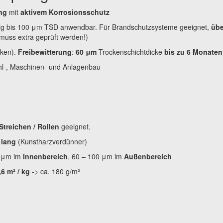
ng
mit
aktivem Korrosionsschutz
htig bis 100 μm TSD anwendbar. Für Brandschutzsysteme geeignet,
übe
 muss extra geprüft werden!)
cken).
Freibewitterung
:
60 μm
Trockenschichtdicke
bis zu 6 Monaten
ahl-, Maschinen- und Anlagenbau
Streichen / Rollen
geeignet.
 lang
(Kunstharzverdünner)
 μm im
Innenbereich
, 60 – 100 μm im
Außenbereich
,6 m² / kg
-> ca. 180 g/m²