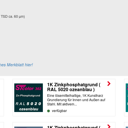
 / TSD ca. 60 µm)
hes Merkblatt hier!
1K Zinkphosphatgrund (
RAL 5020 ozeanblau )
Eine lösemittelhaltige, 1K Kunstharz
Grundierung für Innen und Außen auf
Stahl. Mit aktivem...
verfügbar
1K Zinkphosphatgrund (