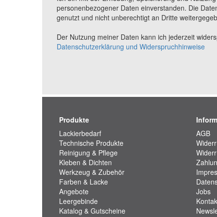
personenbezogener Daten einverstanden. Die Daten
genutzt und nicht unberechtigt an Dritte weitergege
Der Nutzung meiner Daten kann ich jederzeit widerspr
Datenschutzerklärung und Widerspruchhinweise
Produkte
Infor
Lackierbedarf
AGB
Technische Produkte
Widerr
Reinigung & Pflege
Widerr
Kleben & Dichten
Zahlun
Werkzeug & Zubehör
Impre
Farben & Lacke
Datens
Angebote
Jobs
Leergebinde
Kontak
Katalog & Gutscheine
Newsle