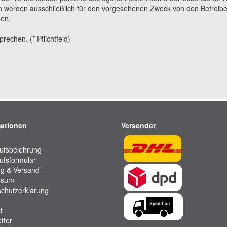
 werden ausschließlich für den vorgesehenen Zweck von den Betreibe
ben.
echen. (* Pflichtfeld)
mationen
Versender
ufsbelehrung
ufsformular
g & Versand
ssum
chutzerklärung
t
tter