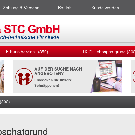
Zahlung & Versand
Kontakt
Kunde werden
1K Kunstharzlack (350)
1K Zinkphosphatgrund (302
AUF DER SUCHE NACH
ANGEBOTEN?
Entdecken Sie unsere
Schnäppchen!
(302)
hosphatgrund