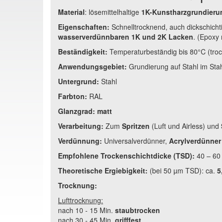
Material
: lösemittelhaltige
1K-Kunstharzgrundieru
Eigenschaften:
Schnelltrocknend, auch dickschic
wasserverdünnbaren 1K und 2K Lacken
. (Epoxy
Beständigkeit:
Temperaturbeständig bis 80°C (tro
Anwendungsgebiet:
Grundierung auf Stahl im St
Untergrund:
Stahl
Farbton:
RAL
Glanzgrad:
matt
Verarbeitung:
Zum
Spritzen
(Luft und Airless) und
Verdünnung:
Universalverdünner,
Acrylverdünner
Empfohlene Trockenschichtdicke (TSD):
40 – 60
Theoretische Ergiebigkeit:
(bei 50 µm TSD): ca.
5
Trocknung:
Lufttrocknung:
nach 10 - 15 Min.
staubtrocken
nach 30 - 45 Min.
grifffest