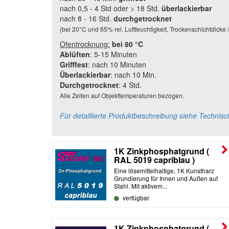
nach 0,5 - 4 Std oder > 18 Std.
überlackierbar
nach 8 - 16 Std.
durchgetrocknet
(bei 20°C und 65% rel. Luftfeuchtigkeit, Trockenschichtdicke
Ofentrocknung:
bei 80 °C
Ablüften
: 5-15 Minuten
Grifffest
: nach 10 Minuten
Überlackierbar
: nach 10 Min.
Durchgetrocknet
: 4 Std.
Alle Zeiten auf Objekttemperaturen bezogen.
Für detaillierte Produktbeschreibung siehe Technisc
1K Zinkphosphatgrund (
RAL 5019 capriblau )
Eine lösemittelhaltige, 1K Kunstharz
Grundierung für Innen und Außen auf
Stahl. Mit aktivem...
verfügbar
1K Zinkphosphatgrund (