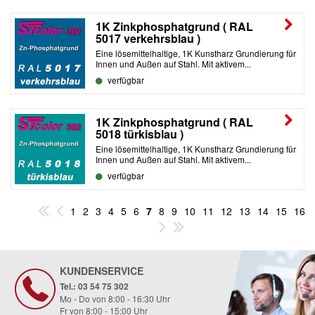
1K Zinkphosphatgrund ( RAL
5017 verkehrsblau )
Eine lösemittelhaltige, 1K Kunstharz Grundierung für
Innen und Außen auf Stahl. Mit aktivem...
verfügbar
1K Zinkphosphatgrund ( RAL
5018 türkisblau )
Eine lösemittelhaltige, 1K Kunstharz Grundierung für
Innen und Außen auf Stahl. Mit aktivem...
verfügbar
1
2
3
4
5
6
7
8
9
10
11
12
13
14
15
16
KUNDENSERVICE
Tel.: 03 54 75 302
Mo - Do von 8:00 - 16:30 Uhr
Fr von 8:00 - 15:00 Uhr