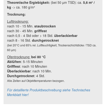
Theoretische Ergiebigkeit:
(bei 50 µm TSD): ca.
5,6 m² /
kg
-> ca. 180 g/m²
Trocknung:
Lufttrocknung:
nach 10 - 15 Min.
staubtrocken
nach 30 - 45 Min.
grifffest
nach 0,5 - 4 Std oder > 18 Std.
überlackierbar
nach 8 - 16 Std.
durchgetrocknet
(bei 20°C und 65% rel. Luftfeuchtigkeit, Trockenschichtdicke / TSD ca.
60 µm)
Ofentrocknung:
bei 80 °C
Ablüften
: 5-15 Minuten
Grifffest
: nach 10 Minuten
Überlackierbar
: nach 10 Min.
Durchgetrocknet
: 4 Std.
Alle Zeiten auf Objekttemperaturen bezogen.
Für detaillierte Produktbeschreibung siehe Technisches
Merkblatt hier!