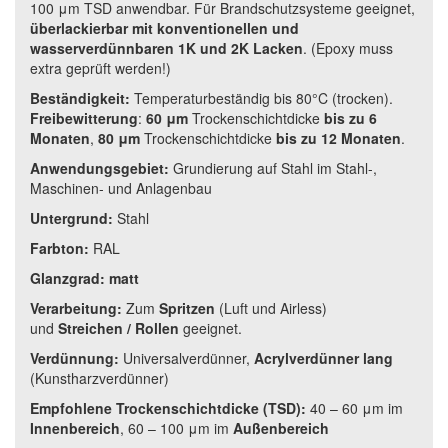
100 μm TSD anwendbar. Für Brandschutzsysteme geeignet,
überlackierbar mit konventionellen und
wasserverdünnbaren 1K und 2K Lacken
. (Epoxy muss
extra geprüft werden!)
Beständigkeit:
Temperaturbeständig bis 80°C (trocken).
Freibewitterung
:
60 μm
Trockenschichtdicke
bis zu 6
Monaten
,
80 μm
Trockenschichtdicke
bis zu 12 Monaten
.
Anwendungsgebiet:
Grundierung auf Stahl im Stahl-,
Maschinen- und Anlagenbau
Untergrund:
Stahl
Farbton:
RAL
Glanzgrad:
matt
Verarbeitung:
Zum
Spritzen
(Luft und Airless)
und
Streichen / Rollen
geeignet.
Verdünnung:
Universalverdünner,
Acrylverdünner lang
(Kunstharzverdünner)
Empfohlene Trockenschichtdicke (TSD):
40 – 60 μm im
Innenbereich
, 60 – 100 μm im
Außenbereich