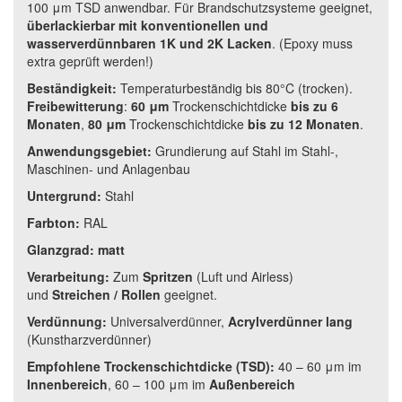
100 μm TSD anwendbar. Für Brandschutzsysteme geeignet,
überlackierbar mit konventionellen und
wasserverdünnbaren 1K und 2K Lacken
. (Epoxy muss
extra geprüft werden!)
Beständigkeit:
Temperaturbeständig bis 80°C (trocken).
Freibewitterung
:
60 μm
Trockenschichtdicke
bis zu 6
Monaten
,
80 μm
Trockenschichtdicke
bis zu 12 Monaten
.
Anwendungsgebiet:
Grundierung auf Stahl im Stahl-,
Maschinen- und Anlagenbau
Untergrund:
Stahl
Farbton:
RAL
Glanzgrad:
matt
Verarbeitung:
Zum
Spritzen
(Luft und Airless)
und
Streichen / Rollen
geeignet.
Verdünnung:
Universalverdünner,
Acrylverdünner lang
(Kunstharzverdünner)
Empfohlene Trockenschichtdicke (TSD):
40 – 60 μm im
Innenbereich
, 60 – 100 μm im
Außenbereich