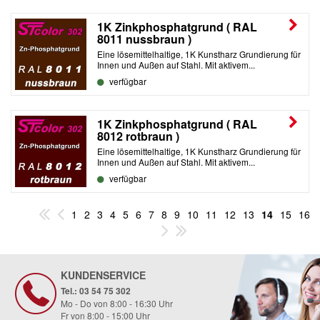
1K Zinkphosphatgrund ( RAL
8011 nussbraun )
Eine lösemittelhaltige, 1K Kunstharz Grundierung für
Innen und Außen auf Stahl. Mit aktivem...
verfügbar
1K Zinkphosphatgrund ( RAL
8012 rotbraun )
Eine lösemittelhaltige, 1K Kunstharz Grundierung für
Innen und Außen auf Stahl. Mit aktivem...
verfügbar
1
2
3
4
5
6
7
8
9
10
11
12
13
14
15
16
KUNDENSERVICE
Tel.: 03 54 75 302
Mo - Do von 8:00 - 16:30 Uhr
Fr von 8:00 - 15:00 Uhr