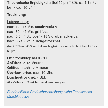
Theoretische Ergiebigkeit:
(bei 50 µm TSD): ca.
5,6 m² /
kg
-> ca. 180 g/m²
Trocknung:
Lufttrocknung:
nach 10 - 15 Min.
staubtrocken
nach 30 - 45 Min.
grifffest
nach 0,5 - 4 Std oder > 18 Std.
überlackierbar
nach 8 - 16 Std.
durchgetrocknet
(bei 20°C und 65% rel. Luftfeuchtigkeit, Trockenschichtdicke / TSD ca.
60 µm)
Ofentrocknung:
bei 80 °C
Ablüften
: 5-15 Minuten
Grifffest
: nach 10 Minuten
Überlackierbar
: nach 10 Min.
Durchgetrocknet
: 4 Std.
Alle Zeiten auf Objekttemperaturen bezogen.
Für detaillierte Produktbeschreibung siehe Technisches
Merkblatt hier!