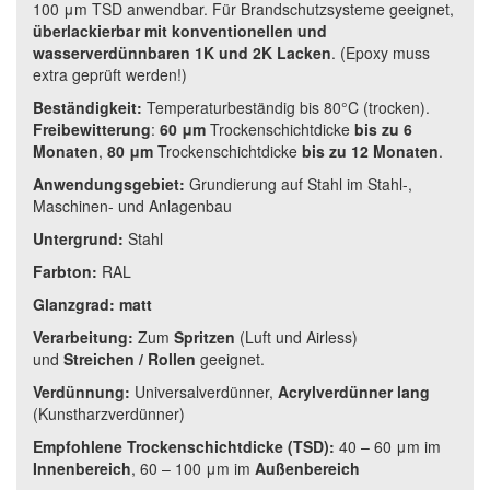
100 μm TSD anwendbar. Für Brandschutzsysteme geeignet,
überlackierbar mit konventionellen und
wasserverdünnbaren 1K und 2K Lacken
. (Epoxy muss
extra geprüft werden!)
Beständigkeit:
Temperaturbeständig bis 80°C (trocken).
Freibewitterung
:
60 μm
Trockenschichtdicke
bis zu 6
Monaten
,
80 μm
Trockenschichtdicke
bis zu 12 Monaten
.
Anwendungsgebiet:
Grundierung auf Stahl im Stahl-,
Maschinen- und Anlagenbau
Untergrund:
Stahl
Farbton:
RAL
Glanzgrad:
matt
Verarbeitung:
Zum
Spritzen
(Luft und Airless)
und
Streichen / Rollen
geeignet.
Verdünnung:
Universalverdünner,
Acrylverdünner lang
(Kunstharzverdünner)
Empfohlene Trockenschichtdicke (TSD):
40 – 60 μm im
Innenbereich
, 60 – 100 μm im
Außenbereich