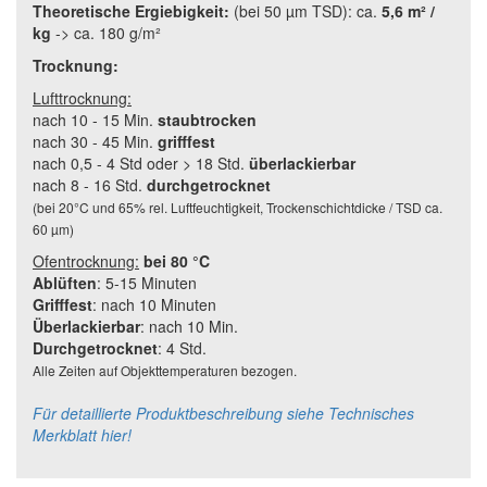
Theoretische Ergiebigkeit:
(bei 50 µm TSD): ca.
5,6 m² /
kg
-> ca. 180 g/m²
Trocknung:
Lufttrocknung:
nach 10 - 15 Min.
staubtrocken
nach 30 - 45 Min.
grifffest
nach 0,5 - 4 Std oder > 18 Std.
überlackierbar
nach 8 - 16 Std.
durchgetrocknet
(bei 20°C und 65% rel. Luftfeuchtigkeit, Trockenschichtdicke / TSD ca.
60 µm)
Ofentrocknung:
bei 80 °C
Ablüften
: 5-15 Minuten
Grifffest
: nach 10 Minuten
Überlackierbar
: nach 10 Min.
Durchgetrocknet
: 4 Std.
Alle Zeiten auf Objekttemperaturen bezogen.
Für detaillierte Produktbeschreibung siehe Technisches
Merkblatt hier!