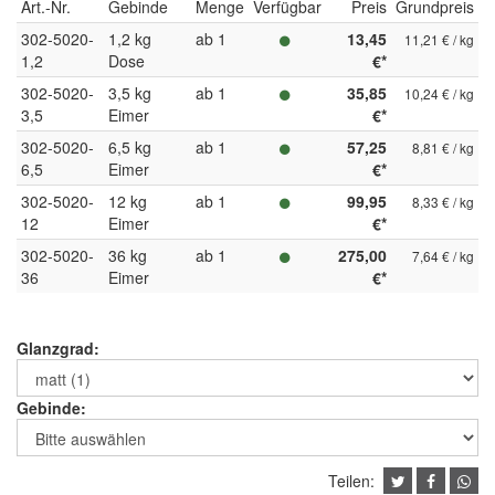
Art.-Nr.
Gebinde
Menge
Verfügbar
Preis
Grundpreis
302-5020-
1,2 kg
ab 1
13,45
11,21 € / kg
1,2
Dose
€*
302-5020-
3,5 kg
ab 1
35,85
10,24 € / kg
3,5
Eimer
€*
302-5020-
6,5 kg
ab 1
57,25
8,81 € / kg
6,5
Eimer
€*
302-5020-
12 kg
ab 1
99,95
8,33 € / kg
12
Eimer
€*
302-5020-
36 kg
ab 1
275,00
7,64 € / kg
36
Eimer
€*
Glanzgrad:
Gebinde:
Teilen: