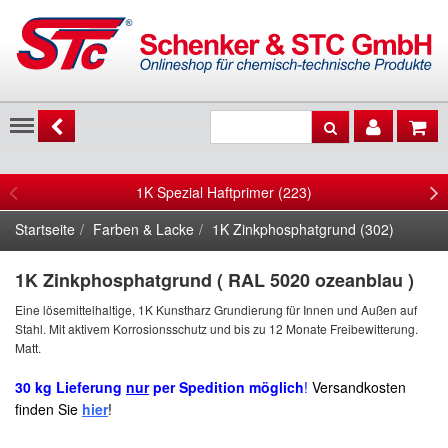
Menu
1K Spezial Haftprimer (223)
Startseite
Farben & Lacke
1K Zinkphosphatgrund (302)
1K Zinkphosphatgrund ( RAL 5020 ozeanblau )
Eine lösemittelhaltige, 1K Kunstharz Grundierung für Innen und Außen auf
Stahl. Mit aktivem Korrosionsschutz und bis zu 12 Monate Freibewitterung.
Matt.
30 kg Lieferung
nur
per Spedition möglich
!
Versandkosten
finden Sie
hier
!