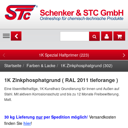
Menu
1K Spezial Haftprimer (223)
Startseite
Farben & Lacke
1K Zinkphosphatgrund (302)
1K Zinkphosphatgrund ( RAL 2011 tieforange )
Eine lösemittelhaltige, 1K Kunstharz Grundierung für Innen und Außen auf
Stahl. Mit aktivem Korrosionsschutz und bis zu 12 Monate Freibewitterung.
Matt.
30 kg Lieferung
nur
per Spedition möglich
!
Versandkosten
finden Sie
hier
!