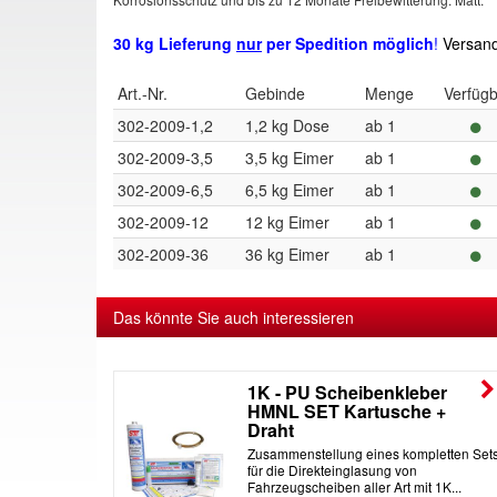
30 kg Lieferung
nur
per Spedition möglich
!
Versand
Art.-Nr.
Gebinde
Menge
Verfüg
302-2009-1,2
1,2 kg Dose
ab 1
302-2009-3,5
3,5 kg Eimer
ab 1
302-2009-6,5
6,5 kg Eimer
ab 1
302-2009-12
12 kg Eimer
ab 1
302-2009-36
36 kg Eimer
ab 1
Das könnte Sie auch interessieren
er
1K - PU Scheibenkleber
HMNL SET Kartusche +
Draht
ugscheiben
Zusammenstellung eines kompletten Set
ibenkleber
für die Direkteinglasung von
Fahrzeugscheiben aller Art mit 1K...