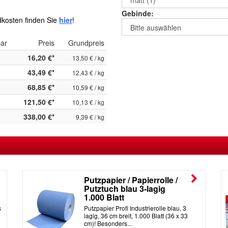
Gebinde:
kosten finden Sie
hier
!
bar
Preis
Grundpreis
16,20 €*
13,50 € / kg
43,49 €*
12,43 € / kg
68,85 €*
10,59 € / kg
121,50 €*
10,13 € / kg
338,00 €*
9,39 € / kg
Putzpapier / Papierrolle /
Putztuch blau 3-lagig
1.000 Blatt
s
Putzpapier Profi Industrierolle blau, 3
lagig, 36 cm breit, 1.000 Blatt (36 x 33
cm)! Besonders...