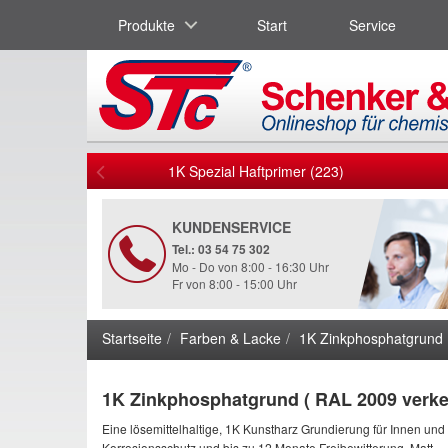
Produkte
Start
Service
1K Spezial Haftprimer (223)
KUNDENSERVICE
Tel.: 03 54 75 302
Mo - Do von 8:00 - 16:30 Uhr
Fr von 8:00 - 15:00 Uhr
Startseite
Farben & Lacke
1K Zinkphosphatgrund 
1K Zinkphosphatgrund ( RAL 2009 verke
Eine lösemittelhaltige, 1K Kunstharz Grundierung für Innen und
Korrosionsschutz und bis zu 12 Monate Freibewitterung. Matt.