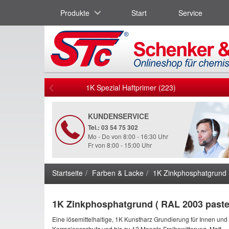
Produkte
Start
Service
1K Spezial Haftprimer (223)
KUNDENSERVICE
Tel.: 03 54 75 302
Mo - Do von 8:00 - 16:30 Uhr
Fr von 8:00 - 15:00 Uhr
Startseite
Farben & Lacke
1K Zinkphosphatgrund 
1K Zinkphosphatgrund ( RAL 2003 paste
Eine lösemittelhaltige, 1K Kunstharz Grundierung für Innen und
Korrosionsschutz und bis zu 12 Monate Freibewitterung. Matt.