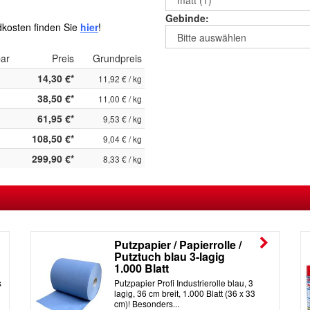
Gebinde:
kosten finden Sie
hier
!
bar
Preis
Grundpreis
14,30 €*
11,92 € / kg
38,50 €*
11,00 € / kg
61,95 €*
9,53 € / kg
108,50 €*
9,04 € / kg
299,90 €*
8,33 € / kg
Putzpapier / Papierrolle /
Putztuch blau 3-lagig
1.000 Blatt
s
Putzpapier Profi Industrierolle blau, 3
lagig, 36 cm breit, 1.000 Blatt (36 x 33
cm)! Besonders...