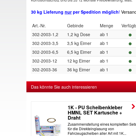
30 kg Lieferung
nur
per Spedition möglich
!
Versand
Art.-Nr.
Gebinde
Menge
Verfüg
302-2003-1,2
1,2 kg Dose
ab 1
302-2003-3,5
3,5 kg Eimer
ab 1
302-2003-6,5
6,5 kg Eimer
ab 1
302-2003-12
12 kg Eimer
ab 1
302-2003-36
36 kg Eimer
ab 1
Das könnte Sie auch interessieren
er
1K - PU Scheibenkleber
HMNL SET Kartusche +
Draht
ugscheiben
Zusammenstellung eines kompletten Set
ibenkleber
für die Direkteinglasung von
Fahrzeugscheiben aller Art mit 1K...