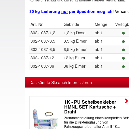
30 kg Lieferung
nur
per Spedition möglich
!
Versand
Art.-Nr.
Gebinde
Menge
Verfüg
302-1037-1,2
1,2 kg Dose
ab 1
302-1037-3,5
3,5 kg Eimer
ab 1
302-1037-6,5
6,5 kg Eimer
ab 1
302-1037-12
12 kg Eimer
ab 1
302-1037-36
36 kg Eimer
ab 1
Das könnte Sie auch interessieren
er
1K - PU Scheibenkleber
HMNL SET Kartusche +
Draht
ugscheiben
Zusammenstellung eines kompletten Set
ibenkleber
für die Direkteinglasung von
Fahrzeugscheiben aller Art mit 1K...