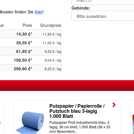
Gebinde:
kosten finden Sie
hier
!
bar
Preis
Grundpreis
14,30 €*
11,92 € / kg
38,50 €*
11,00 € / kg
61,95 €*
9,53 € / kg
108,50 €*
9,04 € / kg
299,90 €*
8,33 € / kg
Putzpapier / Papierrolle /
Putztuch blau 3-lagig
1.000 Blatt
s
Putzpapier Profi Industrierolle blau, 3
lagig, 36 cm breit, 1.000 Blatt (36 x 33
cm)! Besonders...