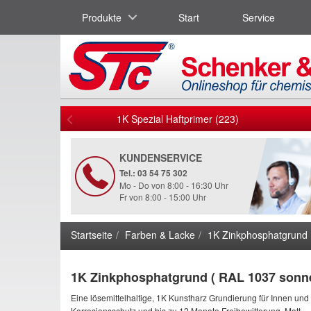
Produkte
Start
Service
1K Spezial Haftprimer (223)
KUNDENSERVICE
Tel.: 03 54 75 302
Mo - Do von 8:00 - 16:30 Uhr
Fr von 8:00 - 15:00 Uhr
Startseite
Farben & Lacke
1K Zinkphosphatgrund 
1K Zinkphosphatgrund ( RAL 1037 sonn
Eine lösemittelhaltige, 1K Kunstharz Grundierung für Innen und
Korrosionsschutz und bis zu 12 Monate Freibewitterung. Matt.