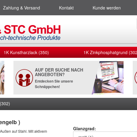
Zahlung & Versand
Kontakt
Kunde werden
1K Kunstharzlack (350)
1K Zinkphosphatgrund (302
AUF DER SUCHE NACH
ANGEBOTEN?
Entdecken Sie unsere
Schnäppchen!
(302)
engelb )
Glanzgrad:
 Außen auf Stahl. Mit aktivem