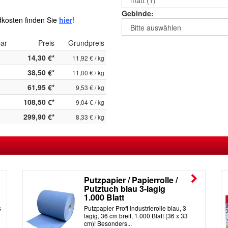
Gebinde:
kosten finden Sie
hier
!
bar
Preis
Grundpreis
14,30 €*
11,92 € / kg
38,50 €*
11,00 € / kg
61,95 €*
9,53 € / kg
108,50 €*
9,04 € / kg
299,90 €*
8,33 € / kg
Putzpapier / Papierrolle /
Putztuch blau 3-lagig
1.000 Blatt
s
Putzpapier Profi Industrierolle blau, 3
lagig, 36 cm breit, 1.000 Blatt (36 x 33
cm)! Besonders...