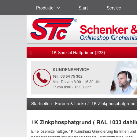
Produkte
Start
Service
1K Spezial Haftprimer (223)
KUNDENSERVICE
Tel.: 03 54 75 302
Mo - Do von 8:00 - 16:30 Uhr
Fr von 8:00 - 15:00 Uhr
Startseite
Farben & Lacke
1K Zinkphosphatgrund 
1K Zinkphosphatgrund ( RAL 1033 dahli
Eine lösemittelhaltige, 1K Kunstharz Grundierung für Innen und
Korrosionsschutz und bis zu 12 Monate Freibewitterung. Matt.