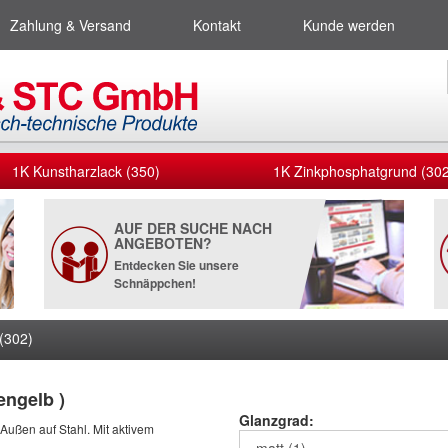
Zahlung & Versand
Kontakt
Kunde werden
1K Kunstharzlack (350)
1K Zinkphosphatgrund (302
AUF DER SUCHE NACH
ANGEBOTEN?
Entdecken Sie unsere
Schnäppchen!
(302)
engelb )
Glanzgrad:
 Außen auf Stahl. Mit aktivem