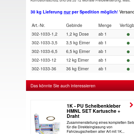
30 kg Lieferung
nur
per Spedition möglich
!
Versand
Art.-Nr.
Gebinde
Menge
Verfüg
302-1033-1,2
1,2 kg Dose
ab 1
302-1033-3,5
3,5 kg Eimer
ab 1
302-1033-6,5
6,5 kg Eimer
ab 1
302-1033-12
12 kg Eimer
ab 1
302-1033-36
36 kg Eimer
ab 1
Das könnte Sie auch interessieren
er
1K - PU Scheibenkleber
HMNL SET Kartusche +
Draht
ugscheiben
Zusammenstellung eines kompletten Set
ibenkleber
für die Direkteinglasung von
Fahrzeugscheiben aller Art mit 1K...