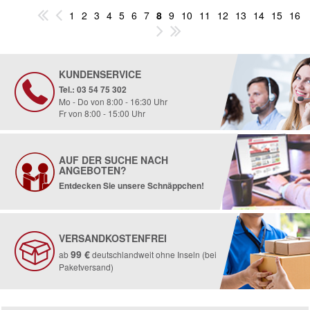
1
2
3
4
5
6
7
8
9
10
11
12
13
14
15
16
KUNDENSERVICE
Tel.: 03 54 75 302
Mo - Do von 8:00 - 16:30 Uhr
Fr von 8:00 - 15:00 Uhr
AUF DER SUCHE NACH
ANGEBOTEN?
Entdecken Sie unsere Schnäppchen!
VERSANDKOSTENFREI
99 €
ab
deutschlandweit ohne Inseln (bei
Paketversand)