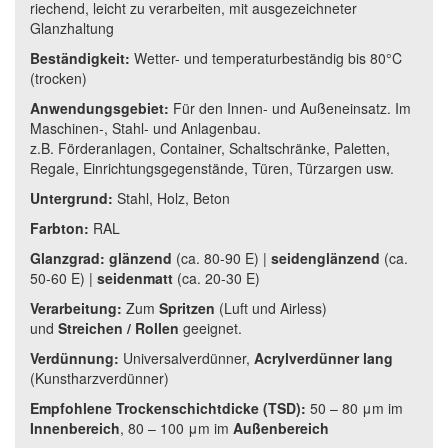
riechend, leicht zu verarbeiten, mit ausgezeichneter
Glanzhaltung
Beständigkeit:
Wetter- und temperaturbeständig bis 80°C
(trocken)
Anwendungsgebiet:
F
ür den Innen- und Außeneinsatz. Im
Maschinen-, Stahl- und Anlagenbau.
z.B. Förderanlagen, Container, Schaltschränke, Paletten,
Regale, Einrichtungsgegenstände, Türen, Türzargen usw.
Untergrund:
Stahl, Holz, Beton
Farbton:
RAL
Glanzgrad:
glänzend
(
ca. 80-90 E
) |
seidenglänzend
(
ca.
50-60 E
)
|
seidenmatt
(
ca. 20-30 E
)
Verarbeitung:
Zum
Spritzen
(Luft und Airless)
und
Streichen / Rollen
geeignet.
Verdünnung:
Universalverdünner,
Acrylverdünner lang
(Kunstharzverdünner)
Empfohlene Trockenschichtdicke (TSD):
50 – 80 μm im
Innenbereich
, 80 – 100 μm im
Außenbereich