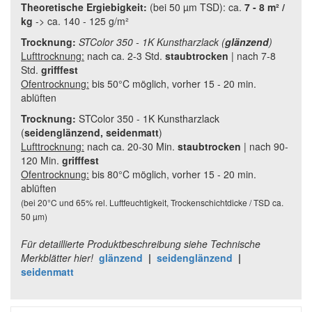
Theoretische Ergiebigkeit:
(bei 50 µm TSD): ca.
7 - 8 m² /
kg
-> ca. 140 - 125 g/m²
Trocknung:
STColor 350 - 1K Kunstharzlack (
glänzend
)
Lufttrocknung:
nach ca. 2-3 Std.
staubtrocken
|
nach 7-8
Std.
grifffest
Ofentrocknung:
bis 50°C möglich, vorher 15 - 20 min.
ablüften
Trocknung:
STColor 350 - 1K Kunstharzlack
(
seidenglänzend, seidenmatt
)
Lufttrocknung:
nach ca. 20-30 Min.
staubtrocken
|
nach 90-
120 Min.
grifffest
Ofentrocknung:
bis 80°C möglich, vorher 15 - 20 min.
ablüften
(bei 20°C und 65% rel. Luftfeuchtigkeit, Trockenschichtdicke / TSD ca.
50 µm)
Für detaillierte Produktbeschreibung siehe Technische
Merkblätter hier!
glänzend
|
seidenglänzend
|
seidenmatt