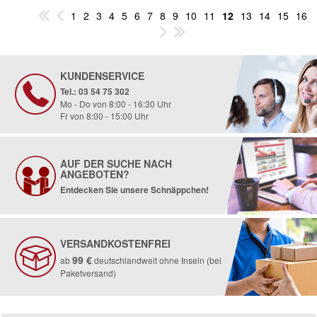
1
2
3
4
5
6
7
8
9
10
11
12
13
14
15
16
KUNDENSERVICE
Tel.: 03 54 75 302
Mo - Do von 8:00 - 16:30 Uhr
Fr von 8:00 - 15:00 Uhr
AUF DER SUCHE NACH
ANGEBOTEN?
Entdecken Sie unsere Schnäppchen!
VERSANDKOSTENFREI
99 €
ab
deutschlandweit ohne Inseln (bei
Paketversand)