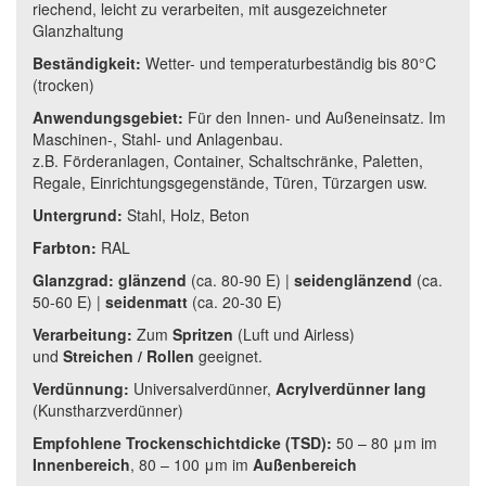
riechend, leicht zu verarbeiten, mit ausgezeichneter
Glanzhaltung
Beständigkeit:
Wetter- und temperaturbeständig bis 80°C
(trocken)
Anwendungsgebiet:
F
ür den Innen- und Außeneinsatz. Im
Maschinen-, Stahl- und Anlagenbau.
z.B. Förderanlagen, Container, Schaltschränke, Paletten,
Regale, Einrichtungsgegenstände, Türen, Türzargen usw.
Untergrund:
Stahl, Holz, Beton
Farbton:
RAL
Glanzgrad:
glänzend
(
ca. 80-90 E
) |
seidenglänzend
(
ca.
50-60 E
)
|
seidenmatt
(
ca. 20-30 E
)
Verarbeitung:
Zum
Spritzen
(Luft und Airless)
und
Streichen / Rollen
geeignet.
Verdünnung:
Universalverdünner,
Acrylverdünner lang
(Kunstharzverdünner)
Empfohlene Trockenschichtdicke (TSD):
50 – 80 μm im
Innenbereich
, 80 – 100 μm im
Außenbereich