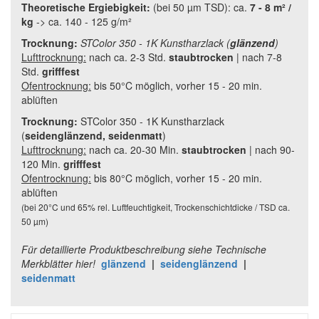
Theoretische Ergiebigkeit:
(bei 50 µm TSD): ca.
7 - 8 m² /
kg
-> ca. 140 - 125 g/m²
Trocknung:
STColor 350 - 1K Kunstharzlack (
glänzend
)
Lufttrocknung:
nach ca. 2-3 Std.
staubtrocken
|
nach 7-8
Std.
grifffest
Ofentrocknung:
bis 50°C möglich, vorher 15 - 20 min.
ablüften
Trocknung:
STColor 350 - 1K Kunstharzlack
(
seidenglänzend, seidenmatt
)
Lufttrocknung:
nach ca. 20-30 Min.
staubtrocken
|
nach 90-
120 Min.
grifffest
Ofentrocknung:
bis 80°C möglich, vorher 15 - 20 min.
ablüften
(bei 20°C und 65% rel. Luftfeuchtigkeit, Trockenschichtdicke / TSD ca.
50 µm)
Für detaillierte Produktbeschreibung siehe Technische
Merkblätter hier!
glänzend
|
seidenglänzend
|
seidenmatt