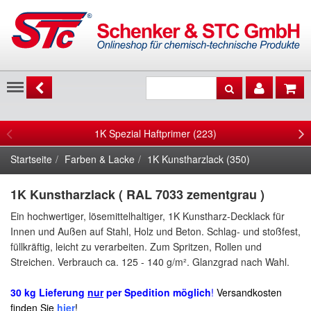
Menu
1K Spezial Haftprimer (223)
Startseite
Farben & Lacke
1K Kunstharzlack (350)
1K Kunstharzlack ( RAL 7033 zementgrau )
Ein hochwertiger, lösemittelhaltiger, 1K Kunstharz-Decklack für
Innen und Außen auf
Stahl, Holz und Beton.
Schlag- und stoßfest,
füllkräftig,
leicht zu verarbeiten
. Zum Spritzen, Rollen und
Streichen. Verbrauch ca.
125 - 140 g/m²
.
Glanzgrad nach Wahl.
30 kg Lieferung
nur
per Spedition möglich
!
Versandkosten
finden Sie
hier
!