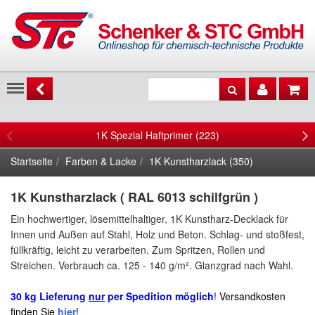
Menu
1K Spezial Haftprimer (223)
Startseite
Farben & Lacke
1K Kunstharzlack (350)
1K Kunstharzlack ( RAL 6013 schilfgrün )
Ein hochwertiger, lösemittelhaltiger, 1K Kunstharz-Decklack für
Innen und Außen auf
Stahl, Holz und Beton.
Schlag- und stoßfest,
füllkräftig,
leicht zu verarbeiten
. Zum Spritzen, Rollen und
Streichen. Verbrauch ca.
125 - 140 g/m²
.
Glanzgrad nach Wahl.
30 kg Lieferung
nur
per Spedition möglich
!
Versandkosten
finden Sie
hier
!