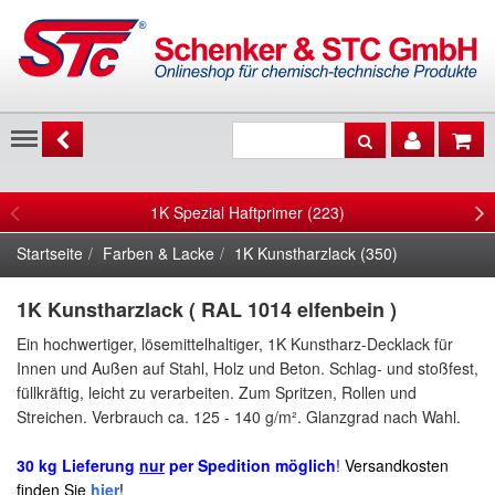
Menu
1K Spezial Haftprimer (223)
Startseite
Farben & Lacke
1K Kunstharzlack (350)
1K Kunstharzlack ( RAL 1014 elfenbein )
Ein hochwertiger, lösemittelhaltiger, 1K Kunstharz-Decklack für
Innen und Außen auf
Stahl, Holz und Beton.
Schlag- und stoßfest,
füllkräftig,
leicht zu verarbeiten
. Zum Spritzen, Rollen und
Streichen. Verbrauch ca.
125 - 140 g/m²
.
Glanzgrad nach Wahl.
30 kg Lieferung
nur
per Spedition möglich
!
Versandkosten
finden Sie
hier
!