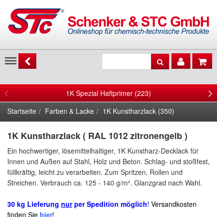
Menu
1K Spezial Haftprimer (223)
Startseite
Farben & Lacke
1K Kunstharzlack (350)
1K Kunstharzlack ( RAL 1012 zitronengelb )
Ein hochwertiger, lösemittelhaltiger, 1K Kunstharz-Decklack für
Innen und Außen auf
Stahl, Holz und Beton.
Schlag- und stoßfest,
füllkräftig,
leicht zu verarbeiten
. Zum Spritzen, Rollen und
Streichen. Verbrauch ca.
125 - 140 g/m²
.
Glanzgrad nach Wahl.
30 kg Lieferung
nur
per Spedition möglich
!
Versandkosten
finden Sie
hier
!