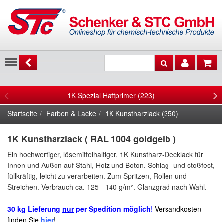
Menu
1K Spezial Haftprimer (223)
Startseite
Farben & Lacke
1K Kunstharzlack (350)
1K Kunstharzlack ( RAL 1004 goldgelb )
Ein hochwertiger, lösemittelhaltiger, 1K Kunstharz-Decklack für
Innen und Außen auf
Stahl, Holz und Beton.
Schlag- und stoßfest,
füllkräftig,
leicht zu verarbeiten
. Zum Spritzen, Rollen und
Streichen. Verbrauch ca.
125 - 140 g/m²
.
Glanzgrad nach Wahl.
30 kg Lieferung
nur
per Spedition möglich
!
Versandkosten
finden Sie
hier
!